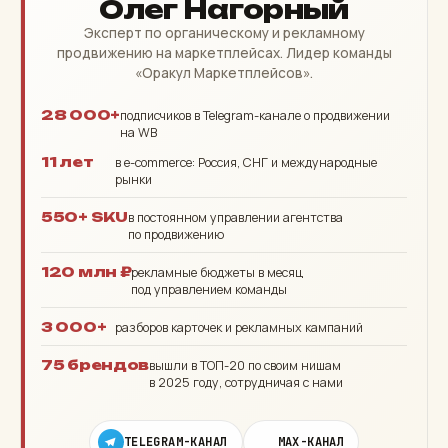
Олег Нагорный
Эксперт по органическому и рекламному
продвижению на маркетплейсах. Лидер команды
«Оракул Маркетплейсов».
28 000+
подписчиков в Telegram-канале о продвижении
на WB
11 лет
в e-commerce: Россия, СНГ и международные
рынки
550+ SKU
в постоянном управлении агентства
по продвижению
120 млн ₽
рекламные бюджеты в месяц
под управлением команды
3 000+
разборов карточек и рекламных кампаний
75 брендов
вышли в ТОП-20 по своим нишам
в 2025 году, сотрудничая с нами
TELEGRAM-КАНАЛ
MAX-КАНАЛ