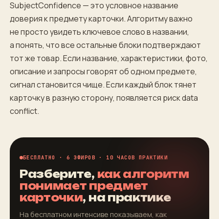
SubjectConfidence — это условное название
доверия к предмету карточки. Алгоритму важно
не просто увидеть ключевое слово в названии,
а понять, что все остальные блоки подтверждают
тот же товар. Если название, характеристики, фото,
описание и запросы говорят об одном предмете,
сигнал становится чище. Если каждый блок тянет
карточку в разную сторону, появляется риск data
conflict.
БЕСПЛАТНО · 6 ЭФИРОВ · 10 ЧАСОВ ПРАКТИКИ
Разберите,
как алгоритм
понимает предмет
карточки
, на практике
На бесплатном интенсиве показываем, как