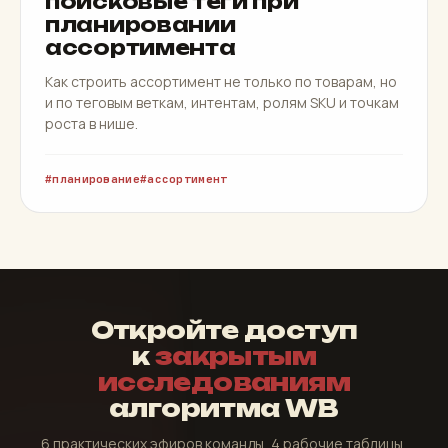
поисковые теги при
планировании
ассортимента
Как строить ассортимент не только по товарам, но
и по теговым веткам, интентам, ролям SKU и точкам
роста в нише.
планирование
ассортимент
Откройте доступ
к
закрытым
исследованиям
алгоритма WB
6 практических эфиров команды, 4 рабочие таблицы,