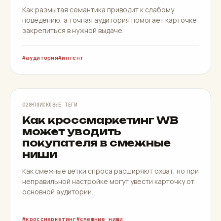
Как размытая семантика приводит к слабому
поведению, а точная аудитория помогает карточке
закрепиться в нужной выдаче.
аудитория
интент
КРОССМАРКЕТИНГ
028
ПОИСКОВЫЕ ТЕГИ
Как кроссмаркетинг WB
может уводить
покупателя в смежные
ниши
Как смежные ветки спроса расширяют охват, но при
неправильной настройке могут увести карточку от
основной аудитории.
кроссмаркетинг
смежные ниши