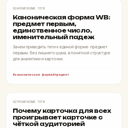
КАНОНИЧЕСКАЯ ФОРМА
026
ПОИСКОВЫЕ ТЕГИ
Каноническая форма WB:
предмет первым,
единственное число,
именительный падеж
Зачем приводить теги к единой форме: предмет
первым, без лишнего шума, в понятной структуре
для аналитики и карточки.
каноническая форма
предмет
АУДИТОРИЯ
027
ПОИСКОВЫЕ ТЕГИ
Почему карточка для всех
проигрывает карточке с
чёткой аудиторией