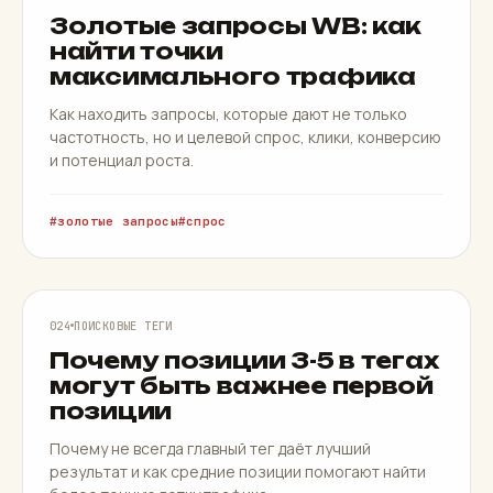
Золотые запросы WB: как
найти точки
максимального трафика
Как находить запросы, которые дают не только
частотность, но и целевой спрос, клики, конверсию
и потенциал роста.
золотые запросы
спрос
ПОЗИЦИИ 3-5
024
ПОИСКОВЫЕ ТЕГИ
Почему позиции 3-5 в тегах
могут быть важнее первой
позиции
Почему не всегда главный тег даёт лучший
результат и как средние позиции помогают найти