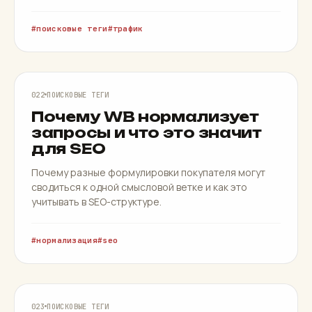
поисковые теги
трафик
НОРМАЛИЗАЦИЯ
022
ПОИСКОВЫЕ ТЕГИ
Почему WB нормализует
запросы и что это значит
для SEO
Почему разные формулировки покупателя могут
сводиться к одной смысловой ветке и как это
учитывать в SEO-структуре.
нормализация
seo
ЗОЛОТЫЕ ЗАПРОСЫ
023
ПОИСКОВЫЕ ТЕГИ