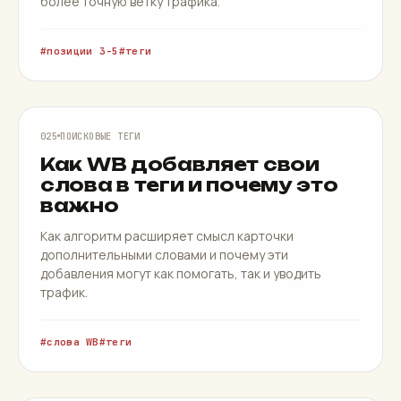
более точную ветку трафика.
позиции 3-5
теги
СЛОВА WB
025
ПОИСКОВЫЕ ТЕГИ
Как WB добавляет свои
слова в теги и почему это
важно
Как алгоритм расширяет смысл карточки
дополнительными словами и почему эти
добавления могут как помогать, так и уводить
трафик.
слова WB
теги