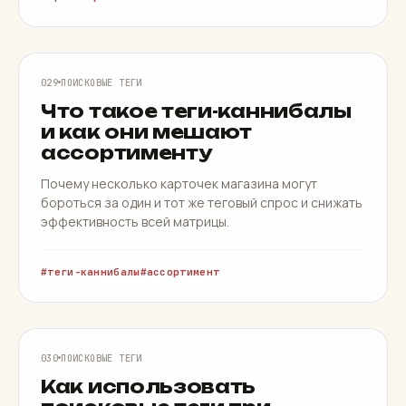
ТЕГИ-КАННИБАЛЫ
029
ПОИСКОВЫЕ ТЕГИ
Что такое теги-каннибалы
и как они мешают
ассортименту
Почему несколько карточек магазина могут
бороться за один и тот же теговый спрос и снижать
эффективность всей матрицы.
теги-каннибалы
ассортимент
ПЛАНИРОВАНИЕ
030
ПОИСКОВЫЕ ТЕГИ
Как использовать