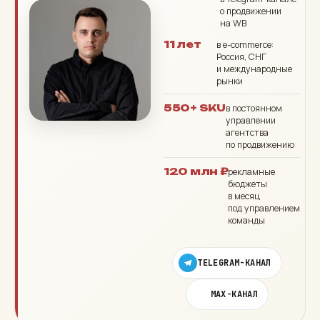
о продвижении
на WB
11 лет
в e-commerce:
Россия, СНГ
и международные
рынки
550+ SKU
в постоянном
управлении
агентства
по продвижению
120 млн ₽
рекламные
бюджеты
в месяц
под управлением
команды
TELEGRAM-КАНАЛ
MAX-КАНАЛ