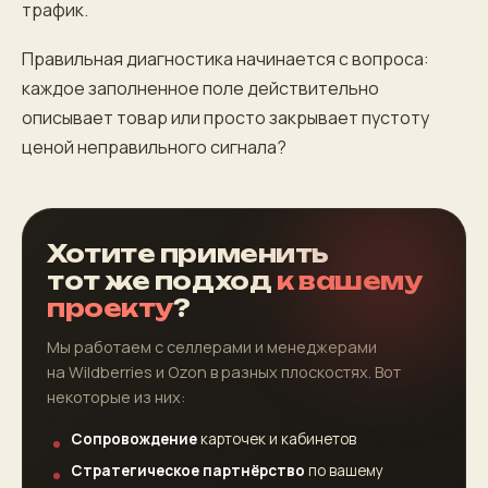
трафик.
Правильная диагностика начинается с вопроса:
каждое заполненное поле действительно
описывает товар или просто закрывает пустоту
ценой неправильного сигнала?
Хотите применить
тот же подход
к вашему
проекту
?
Мы работаем с селлерами и менеджерами
на Wildberries и Ozon в разных плоскостях. Вот
некоторые из них:
Сопровождение
карточек и кабинетов
Стратегическое партнёрство
по вашему