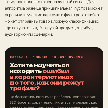
Неверное поле — это неправильный сигнал. Для
алгоритма разница принципиальная: пустота может
ограничить участие карточки в фильтре, а ошибка
может отправить товар в ложную классификацию,
где покупатель ждёт другой предмет, атрибут,
аудиторию или сценарий.
БЕСПЛАТНО · 6 ЭФИРОВ · 10 ЧАСОВ ПРАКТИКИ
Хотите научиться
находить
ошибки
в характеристиках
до того, как они режут
трафик?
На бесплатном интенсиве разберём, как проверять
SEO, фасеты, характеристики, визуал и рекламу как
единую систему сигналов — без переспама, ложной