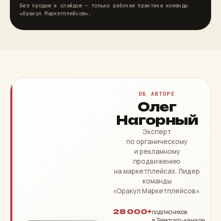
Без продаж и слайдов — только рабочая практика команды
«Оракул Маркетплейсов».
ОБ АВТОРЕ
Олег
Нагорный
Эксперт
по органическому
и рекламному
продвижению
на маркетплейсах. Лидер
команды
«Оракул Маркетплейсов».
28 000+
подписчиков
в Telegram-канале