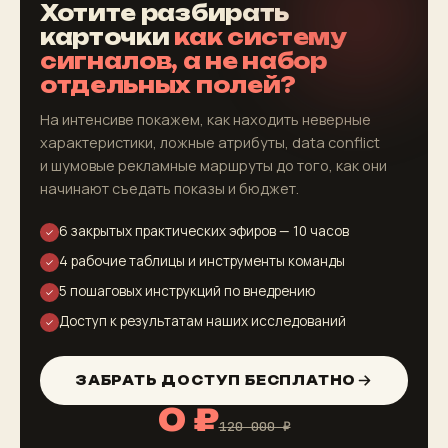
Хотите разбирать
карточки
как систему
сигналов, а не набор
отдельных полей?
На интенсиве покажем, как находить неверные
характеристики, ложные атрибуты, data conflict
и шумовые рекламные маршруты до того, как они
начинают съедать показы и бюджет.
6 закрытых практических эфиров — 10 часов
✓
4 рабочие таблицы и инструменты команды
✓
5 пошаговых инструкций по внедрению
✓
Доступ к результатам наших исследований
✓
ЗАБРАТЬ ДОСТУП БЕСПЛАТНО
0 ₽
120 000 ₽