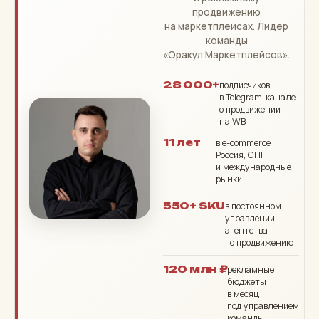
продвижению
на маркетплейсах. Лидер
команды
«Оракул Маркетплейсов».
28 000+
подписчиков
в Telegram-канале
о продвижении
на WB
11 лет
в e-commerce:
Россия, СНГ
и международные
рынки
550+ SKU
в постоянном
управлении
агентства
по продвижению
120 млн ₽
рекламные
бюджеты
в месяц
под управлением
команды