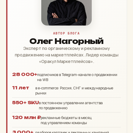
АВТОР БЛОГА
Олег Нагорный
Эксперт по органическому и рекламному
продвижению на маркетплейсах. Лидер команды
«Оракул Маркетплейсов».
28 000+
подписчиков в Telegram-канале о продвижении
на WB
11 лет
в e-commerce: Россия, СНГ и международные
рынки
550+ SKU
в постоянном управлении агентства
по продвижению
120 млн ₽
рекламные бюджеты в месяц
под управлением команды
3 000+
разборов карточек и рекламных кампаний