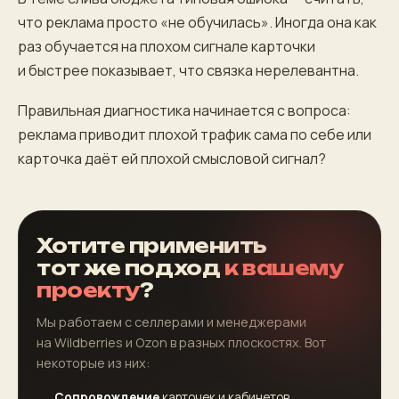
что реклама просто «не обучилась». Иногда она как
раз обучается на плохом сигнале карточки
и быстрее показывает, что связка нерелевантна.
Правильная диагностика начинается с вопроса:
реклама приводит плохой трафик сама по себе или
карточка даёт ей плохой смысловой сигнал?
Хотите применить
тот же подход
к вашему
проекту
?
Мы работаем с селлерами и менеджерами
на Wildberries и Ozon в разных плоскостях. Вот
некоторые из них:
Сопровождение
карточек и кабинетов