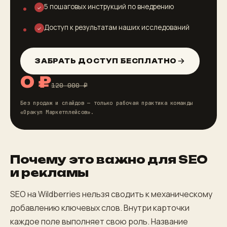
5 пошаговых инструкций по внедрению
✓
Доступ к результатам наших исследований
✓
ЗАБРАТЬ ДОСТУП БЕСПЛАТНО
0 ₽
120 000 ₽
Без продаж и слайдов — только рабочая практика команды
«Оракул Маркетплейсов».
Почему это важно для SEO
и рекламы
SEO на Wildberries нельзя сводить к механическому
добавлению ключевых слов. Внутри карточки
каждое поле выполняет свою роль. Название