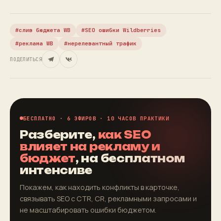
слив бюджета WB
SEO ошибки Wildberries
реклама WB
нерелевантный трафик
ПОДЕЛИТЬСЯ
БЕСПЛАТНО · 6 ЭФИРОВ · 10 ЧАСОВ ПРАКТИКИ
Разберите,
как SEO
влияет на рекламу и
бюджет
, на бесплатном
интенсиве
Покажем, как находить конфликты в карточке,
связывать SEO с CTR, CR, рекламными запросами и
не масштабировать ошибки бюджетом.