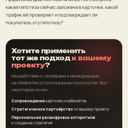
какая гипотеза сейчас заложена в карточке, какой
трафик её проверяет и подтверждает ли
покупатель эту гипотезу?
Хотите применить
тот же подход
к вашему
проекту
?
Мы работаем с селлерами и менеджерами
на Wildberries и Ozon в разных плоскостях. Вот
некоторые из них:
Сопровождение
карточек и кабинетов
Стратегическое партнёрство
по вашему проекту
Персональная расшифровка алгоритмов
и создание стратегий