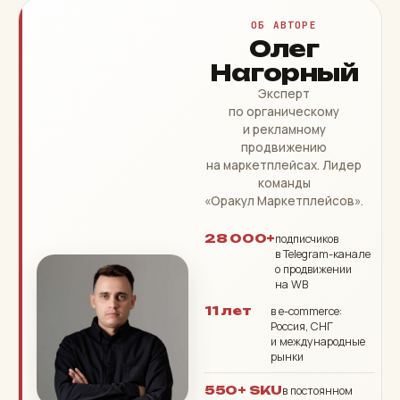
ОБ АВТОРЕ
Олег
Нагорный
Эксперт
по органическому
и рекламному
продвижению
на маркетплейсах. Лидер
команды
«Оракул Маркетплейсов».
28 000+
подписчиков
в Telegram-канале
о продвижении
на WB
11 лет
в e-commerce:
Россия, СНГ
и международные
рынки
550+ SKU
в постоянном