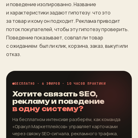
и поведение изолированно. Название
и характеристики задают гипотезу: что это
за товар и кому он подходит. Реклама приводит
поток покупателей, чтобы эту гипотезу проверить.
Поведение показывает, совпал ли товар
с ожиданием: был ли клик, корзина, заказ, выкуп или
отказ.
БЕСПЛАТНО · 6 ЭФИРОВ · 10 ЧАСОВ ПРАКТИКИ
Хотите связать SEO,
рекламу и поведение
в одну систему?
На бесплатном интенсиве разберём, как команда
«Оракул Маркетплейсов» управляет карточками
через связку SEO-сигнала, рекламного трафика,