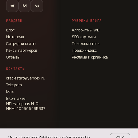
РАЗДЕЛЫ
РУБРИКИ БЛОГА
Блог
Алгоритмы WB
Интенсив
SEO карточки
Сотрудничество
Поисковые теги
Кейсы партнёров
Прайс-индекс
Отзывы
Реклама и органика
КОНТАКТЫ
oraclestat@yandex.ru
Telegram
Max
ВКонтакте
ИП Нагорная И. О.
ИНН: 402506485837
© 2026 Оракул Маркетплейсов. Все права защищены.
Оферта
Политика конфиденциальности
Мы знаем всё про Wildberries, и собираем cookie
OK