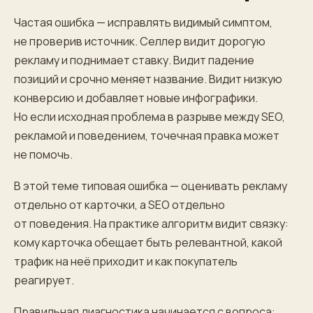
Частая ошибка — исправлять видимый симптом,
не проверив источник. Селлер видит дорогую
рекламу и поднимает ставку. Видит падение
позиций и срочно меняет название. Видит низкую
конверсию и добавляет новые инфографики.
Но если исходная проблема в разрыве между SEO,
рекламой и поведением, точечная правка может
не помочь.
В этой теме типовая ошибка — оценивать рекламу
отдельно от карточки, а SEO отдельно
от поведения. На практике алгоритм видит связку:
кому карточка обещает быть релевантной, какой
трафик на неё приходит и как покупатель
реагирует.
Правильная диагностика начинается с вопроса: