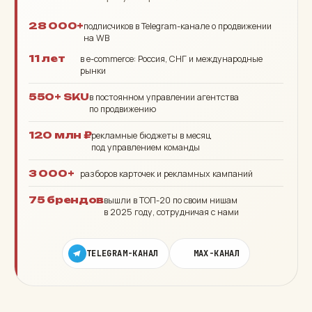
28 000+
подписчиков в Telegram-канале о продвижении
на WB
11 лет
в e-commerce: Россия, СНГ и международные
рынки
550+ SKU
в постоянном управлении агентства
по продвижению
120 млн ₽
рекламные бюджеты в месяц
под управлением команды
3 000+
разборов карточек и рекламных кампаний
75 брендов
вышли в ТОП-20 по своим нишам
в 2025 году, сотрудничая с нами
TELEGRAM-КАНАЛ
MAX-КАНАЛ