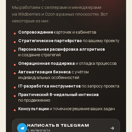
Мы работаем с селлерами и менеджерами
на Wildberries и Ozon в разных плоскостях. Вот
некоторые из них:
Сопровождение
карточек и кабинетов
Стратегическое партнёрство
по вашему проекту
Персональная расшифровка алгоритмов
и создание стратегий
Операционная поддержка
и отладка процессов
Автоматизация бизнеса
с учётом
индивидуальных особенностей
IT-разработка инструментов
по запросу проекта
Практический 8-недельный интенсив
по продвижению
Консультации
и точечное решение ваших задач
НАПИСАТЬ В TELEGRAM
t.me/mporacle