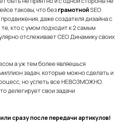
т быть не приятно и с одной стороны не
ейсе таковы, что без
грамотной
SEO
продвижения, даже создателя дизайна с
е, кто с умом подходит к 2 самым
улярно отслеживает СЕО Динамику своих
есом а уж тем более являешься
миллион задач, которые можно сделать и
процесс, но успеть все НЕВОЗМОЖНО.
то делегирует свои задачи
пили сразу после передачи артикулов!