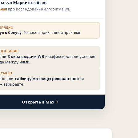
ракул Маркетплейсов
анал
про исследование алгоритма WB
ЕПЛЕНО
п к бонусу:
10 часов прикладной практики
ЕДОВАНИЕ
али
3 окна выдачи WB
и зафиксировали условия
да между ними.
РУМЕНТ
ковали
таблицу матрицы релевантности
 забирайте.
Открыть в Max