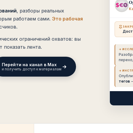
О
К
ований
, разборы реальных
торым работаем сами.
Это рабочая
счиков.
ЗАКР
Досту
ических ограничений охватов: вы
т показать лента.
→ ИССЛ
Разобр
перехо
Перейти на канал в Max
и получить доступ к материалам
→ ИНСТ
Опубли
тегов
—