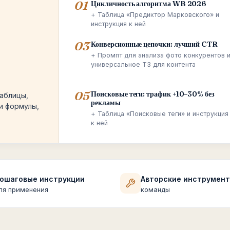
01
Цикличность алгоритма WB 2026
+ Таблица «Предиктор Марковского» и
инструкция к ней
03
Конверсионные цепочки: лучший CTR
+ Промпт для анализа фото конкурентов 
универсальное ТЗ для контента
05
Поисковые теги: трафик +10–30% без
таблицы,
рекламы
и формулы,
+ Таблица «Поисковые теги» и инструкция
к ней
ошаговые инструкции
Авторские инструмен
ля применения
команды