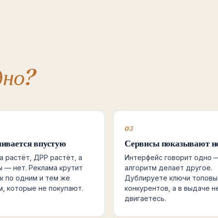
дно?
03
ливается впустую
Сервисы показывают не
а растёт, ДРР растёт, а
Интерфейс говорит одно 
ы — нет. Реклама крутит
алгоритм делает другое.
к по одним и тем же
Дублируете ключи топовы
, которые не покупают.
конкурентов, а в выдаче н
двигаетесь.