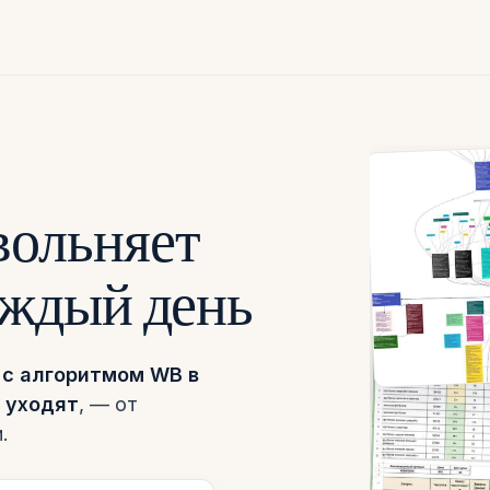
вольняет
ждый день
 с алгоритмом WB в
е уходят
, — от
.