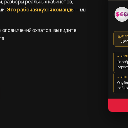
й
, разборы реальных кабинетов,
ми.
Это рабочая кухня команды
— мы
х ограничений охватов: вы видите
ЗАКР
та.
Дос
→ ИССЛ
Разоб
перех
→ ИНСТ
Опубл
забир