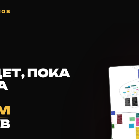
СОВ
ЕТ, ПОКА
А
АМ
B