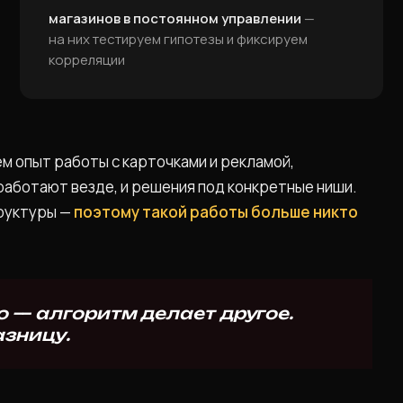
магазинов в постоянном управлении
—
на них тестируем гипотезы и фиксируем
корреляции
м опыт работы с карточками и рекламой,
аботают везде, и решения под конкретные ниши.
труктуры —
поэтому такой работы больше никто
 — алгоритм делает другое.
азницу.