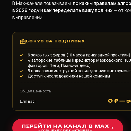
В Max-канале показываем,
по каким правилам алго
в 2026 году
и
как переделать вашу под них
— от ко
в управлении.
БОНУС ЗА ПОДПИСКУ
✓
6 закрытых эфиров (10 часов прикладной практики)
✓
4 авторские таблицы (Предиктор Марковского, 100
факторов, Теги, Прайс-индекс)
✓
5 пошаговых инструкций по внедрению инструмен
✓
Доступ к исследованиям нашей команды
Общая ценность:
0 ₽ — 
Для вас:
ПЕРЕЙТИ НА КАНАЛ В MAX
и получить доступ к материалам