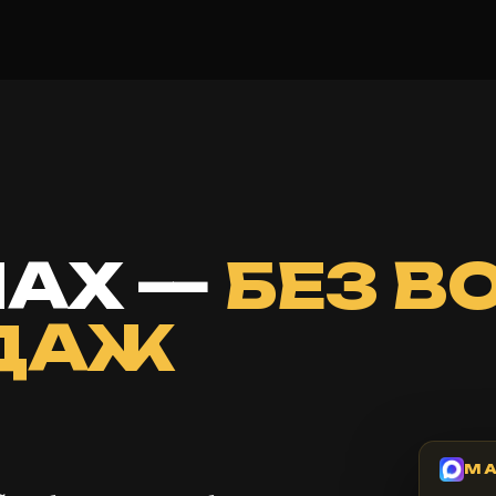
MAX —
БЕЗ В
ОДАЖ
MA